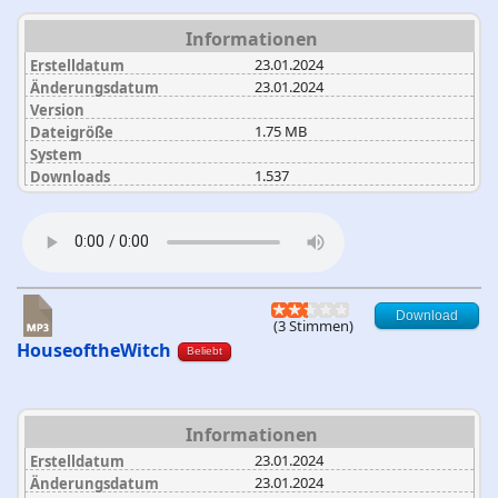
Informationen
23.01.2024
Erstelldatum
23.01.2024
Änderungsdatum
Version
1.75 MB
Dateigröße
System
1.537
Downloads
Download
(3 Stimmen)
HouseoftheWitch
Beliebt
Informationen
23.01.2024
Erstelldatum
23.01.2024
Änderungsdatum